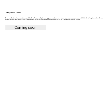
"Stay ahead"-Week
Erkennen Sie innerhalb einer Woche, welche Ihrer Prozesse Optimierungspotenzial bieten, um Kosten zu reduzieren und welche Schritte Sie dafür gehen sollten. Bringen
Sie mit unserer 'Stay ahead'-Week Tempo in Ihre Digitalisierungsvorhaben und sichern Sie sich die Vorreiterrolle in Ihrem Bereich!
Coming soon