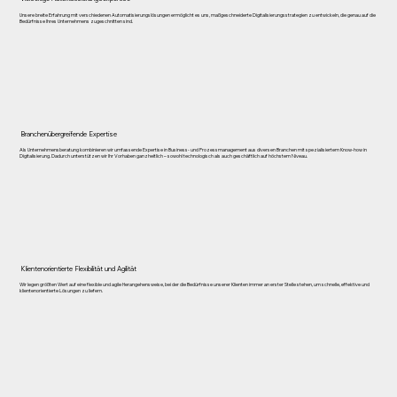
Unsere breite Erfahrung mit verschiedenen Automatisierungslösungen ermöglicht es uns, maßgeschneiderte Digitalisierungsstrategien zu entwickeln, die genau auf die
Bedürfnisse Ihres Unternehmens zugeschnitten sind.
Branchenübergreifende Expertise
Als Unternehmensberatung kombinieren wir umfassende Expertise in Business- und Prozessmanagement aus diversen Branchen mit spezialisiertem Know-how in
Digitalisierung. Dadurch unterstützen wir Ihr Vorhaben ganzheitlich – sowohl technologisch als auch geschäftlich auf höchstem Niveau.
Klientenorientierte Flexibilität und Agilität
Wir legen größten Wert auf eine flexible und agile Herangehensweise, bei der die Bedürfnisse unserer Klienten immer an erster Stelle stehen, um schnelle, effektive und
klientenorientierte Lösungen zu liefern.