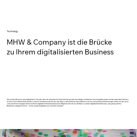
Technology
MHW & Company ist die Brücke
zu Ihrem digitalisierten Business
Wir sind Ihre Brücke in eine digitalisierte Zukunft, denn wir verbinden Ihr Unternehmen gezielt mit maßgeschneiderten Technologielösungen und den optimalen Partnern,
um Ihre Vision Wirklichkeit werden zu lassen. Entdecken Sie mit uns den Weg zu effizienteren Geschäftsprozessen und spürbaren Einsparungen, indem wir die Lücke
zwischen Ihrem heutigen Stand und Ihrem digitalen Potential überbrücken. Beginnen Sie mit uns die Reise zu einem digitalisierten Business, das genau auf Ihre
Bedürfnisse abgestimmt ist – sicher, expertengeleitet und zukunftsorientiert.