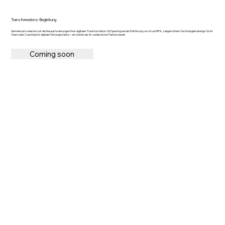
Transformations-Begleitung
Gemeinsam meistern wir die Herausforderungen Ihrer digitalen Transformation. Ob Sparring bei der Einführung von AI und RPA, zielgerichtete Technologietrainings für Ihr
Team oder Coaching für digitale Führungsstärke – wir stehen als Ihr verlässlicher Partner bereit.
Coming soon