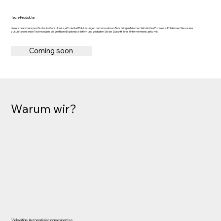
Tech-Produkte
Unsere branchenspezifische AI-Consultants, effiziente RPA-Lösungen und innovativen Bots bringen frischen Wind in Ihre Prozesse. Entdecken Sie unsere
zukunftsweisende Technologien, die greifbare Ergebnisse liefern und gestalten Sie die Zukunft Ihres Unternehmens aktiv mit.
Coming soon
Warum wir?
Vielseitige Automatisierungsexpertise