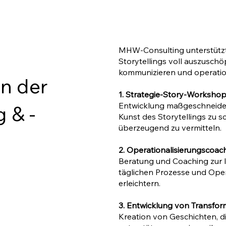
MHW-Consulting unterstützt 
m
Storytellings voll auszuschö
kommunizieren und operation
in der
1. Strategie-Story-Worksho
Entwicklung maßgeschneider
 & -
Kunst des Storytellings zu sc
überzeugend zu vermitteln.
2. Operationalisierungscoac
Beratung und Coaching zur In
täglichen Prozesse und Oper
erleichtern.
3. Entwicklung von Transfo
Kreation von Geschichten, d