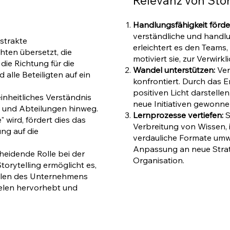
Relevanz von Stor
Handlungsfähigkeit förde
verständliche und handl
bstrakte
erleichtert es den Teams
hten übersetzt, die
motiviert sie, zur Verwirk
 die Richtung für die
Wandel unterstützen:
Ver
alle Beteiligten auf ein
konfrontiert. Durch das 
positiven Licht darstell
inheitliches Verständnis
neue Initiativen gewonn
 und Abteilungen hinweg.
Lernprozesse vertiefen:
S
 wird, fördert dies das
Verbreitung von Wissen, 
ung auf die
verdauliche Formate umwan
Anpassung an neue Strat
heidende Rolle bei der
Organisation.
orytelling ermöglicht es,
ielen des Unternehmens
ielen hervorhebt und