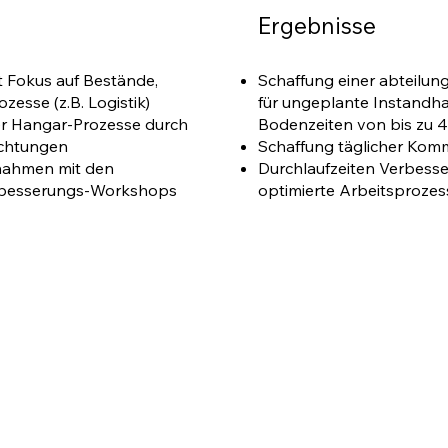
Ergebnisse
t Fokus auf Bestände,
Schaffung einer abteilung
zesse (z.B. Logistik)
für ungeplante Instandha
er Hangar-Prozesse durch
Bodenzeiten von bis zu 4
chtungen
Schaffung täglicher Kom
nahmen mit den
Durchlaufzeiten Verbesse
Verbesserungs-Workshops
optimierte Arbeitsproze